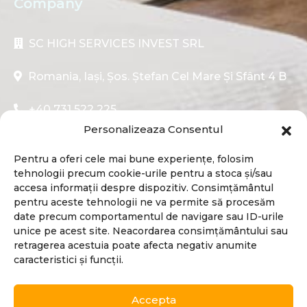
Company
SC HIGH SERVICES INVEST SRL
Romania, Iași, Șos. Ștefan Cel Mare Și Sfânt 4 B
+40 731 522 225
Personalizeaza Consentul
contact@cozyapartments.ro
Pentru a oferi cele mai bune experiențe, folosim
tehnologii precum cookie-urile pentru a stoca și/sau
accesa informații despre dispozitiv. Consimțământul
pentru aceste tehnologii ne va permite să procesăm
date precum comportamentul de navigare sau ID-urile
unice pe acest site. Neacordarea consimțământului sau
retragerea acestuia poate afecta negativ anumite
caracteristici și funcții.
Accepta