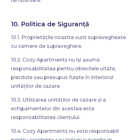
rambursare.
Guests:
10. Politica de Siguranță
1
10.1. Proprietățile noastre sunt supravegheate
City
cu camere de supraveghere.
—
10.2. Cozy Apartments nu își asumă
Search apartments
responsabilitatea pentru obiectele uitate,
pierdute sau presupus furate în interiorul
unităților de cazare.
10.3. Utilizarea unităților de cazare și a
echipamentelor din acestea este
responsabilitatea clientului.
10.4. Cozy Apartments nu este responsabil
pentru accidente sau leziuni survenite în