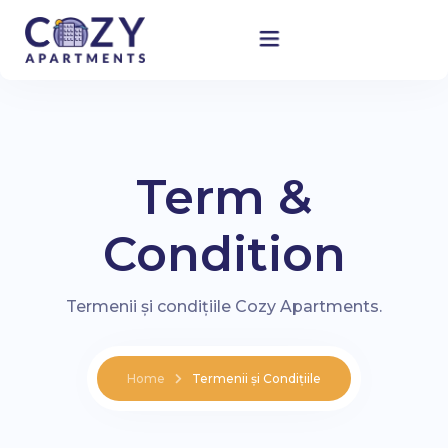
Home
Term &
Accommodation
Condition
About Us
Blog
Termenii și condițiile Cozy Apartments.
Contact
Home
Termenii și Condițiile
My Account