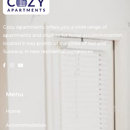
Cozy Apartments offers you a wide range of
apartments and studios for hotel accommodation,
located in key points of the cities of Iași and
Suceava, in new residential complexes.
Menu
Home
Accommodation