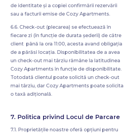
de identitate și a copiei confirmării rezervării
sau a facturii emise de Cozy Apartments.
6.6. Check-
out (plecarea)
se
efectuează
în
fiecare zi (
în
funcție
de
durata
șederii
) de
către
client
până
la
ora
11:00,
acesta
avand
obligația
de a
părăsi
locația
. Disponibilitatea de a avea
un check-out
mai
târziu
rămâne
la latitudinea
Cozy Apartments
în
funcție
de disponibilitate.
Totodată
clientul poate
solicită
un check-out
mai
târziu
, dar Cozy Apartments poate
solicita
o
tax
ă
adițională
.
7. Politica privind Locul de Parcare
7.1. Proprietățile noastre oferă opțiuni pentru