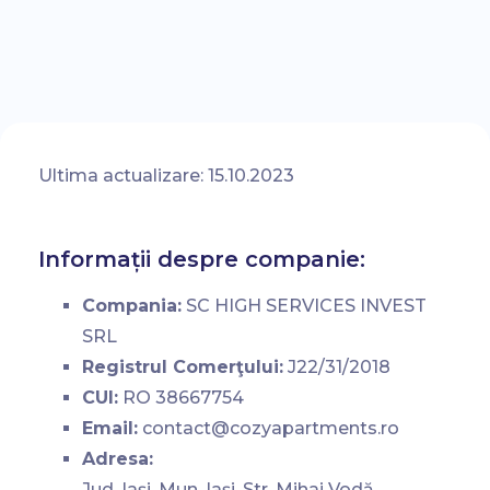
Ultima actualizare: 15.10.2023
Informații despre companie:
Compania:
SC HIGH SERVICES INVEST
SRL
Registrul Comerţului:
J22/31/2018
CUI:
RO 38667754
Email:
contact@cozyapartments.ro
Adresa:
Jud. Iaşi, Mun. Iaşi, Str. Mihai Vodă