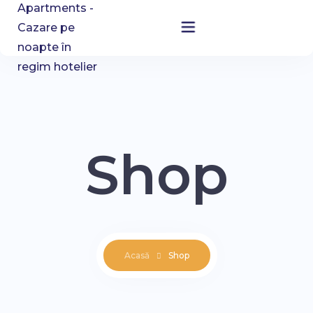
Acasă
Rezervare Cazare
Despre Noi
Shop
Blog
Contact
Acasă
Shop